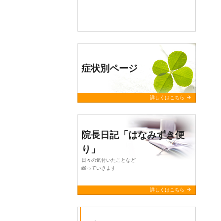
症状別ページ
arrow_forward
詳しくはこちら
院長日記「はなみずき便
り」
日々の気付いたことなど
綴っていきます
arrow_forward
詳しくはこちら