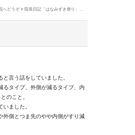
chevron_right
chevron_right
chevron_right
院へどうぞ
院長日記「はなみずき便り」
未分類
歩きが歪むと体
ると言う話をしていました。
減るタイプ、外側が減るタイプ、内
るとのこと。
ていました。
や外側とつま先のやや内側がすり減