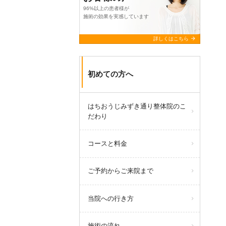
96%以上の患者様が
施術の効果を実感しています
arrow_forward
詳しくはこちら
初めての方へ
はちおうじみずき通り整体院のこ
だわり
コースと料金
ご予約からご来院まで
当院への行き方
施術の流れ