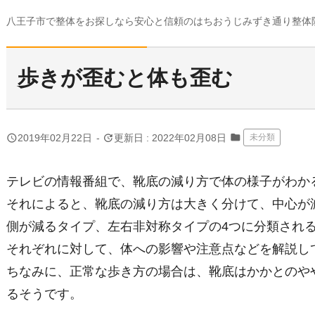
八王子市で整体をお探しなら安心と信頼のはちおうじみずき通り整体
歩きが歪むと体も歪む
folder
query_builder
update
2019年02月22日
-
更新日 : 2022年02月08日
未分類
テレビの情報番組で、靴底の減り方で体の様子がわか
それによると、靴底の減り方は大きく分けて、中心が
側が減るタイプ、左右非対称タイプの4つに分類され
それぞれに対して、体への影響や注意点などを解説し
ちなみに、正常な歩き方の場合は、靴底はかかとのや
るそうです。