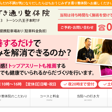
らだの不調が気になりだしたらはちおうじみずき通り整体院へお越しくださ
り整体院のこだわり
コースと料金
当院への行き方
t
menu
access