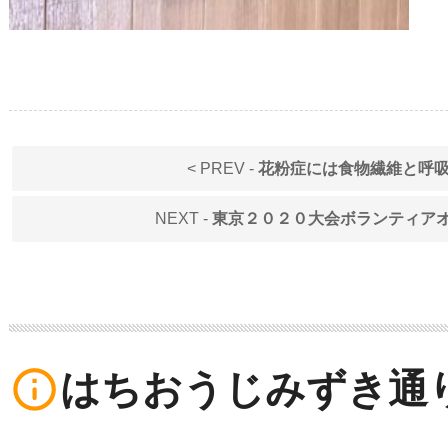
< PREV -
花粉症には食物繊維と呼
NEXT -
東京２０２０大会ボランティア
info_outline
はちおうじみずき通